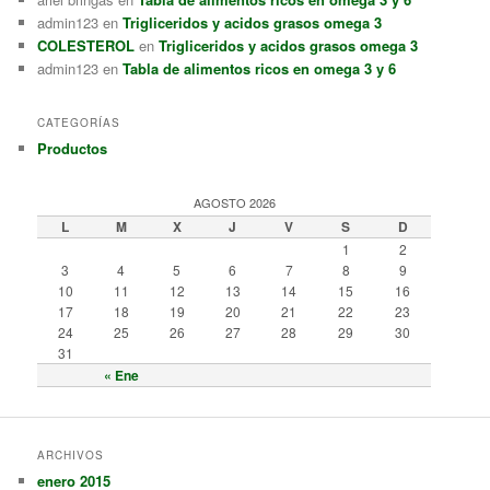
admin123
en
Trigliceridos y acidos grasos omega 3
COLESTEROL
en
Trigliceridos y acidos grasos omega 3
admin123
en
Tabla de alimentos ricos en omega 3 y 6
CATEGORÍAS
Productos
AGOSTO 2026
L
M
X
J
V
S
D
1
2
3
4
5
6
7
8
9
10
11
12
13
14
15
16
17
18
19
20
21
22
23
24
25
26
27
28
29
30
31
« Ene
ARCHIVOS
enero 2015