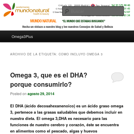
Busc
Menú principal
Omega3Plus
Ir al contenido principal
Ir al contenido secundario
ARCHIVO DE LA ETIQUETA:
COMO INCLUYO OMEGA 3
Omega 3, que es el DHA?
porque consumirlo?
Posted on
agosto 29, 2014
El DHA (ácido decosahexanenoico) es un ácido graso omega
3, pertenece a las grasas saludables que debemos incluir en
nuestra dieta. El omega 3,DHA es necesario para las
funciones de nuestro cerebro y corazón, éste se encuentra
en alimentos como el pescado, algas y huevos