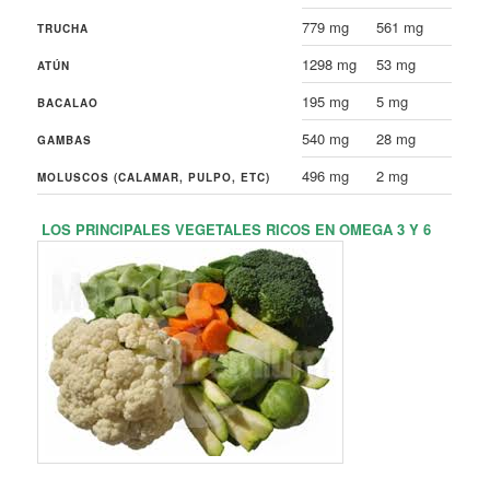
779 mg
561 mg
TRUCHA
1298 mg
53 mg
ATÚN
195 mg
5 mg
BACALAO
540 mg
28 mg
GAMBAS
496 mg
2 mg
MOLUSCOS (CALAMAR, PULPO, ETC)
LOS PRINCIPALES VEGETALES RICOS EN OMEGA 3 Y 6