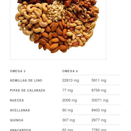
OMEGA 3
OMEGA 6
22813 mg
5911 mg
SEMILLAS DE LINO
77 mg
8759 mg
PIPAS DE CALABAZA
2006 mg
33071 mg
NUECES
60 mg
8403 mg
AVELLANAS
307 mg
2977 mg
QUINOA
62 mg
7782 mg
ANACARDOS