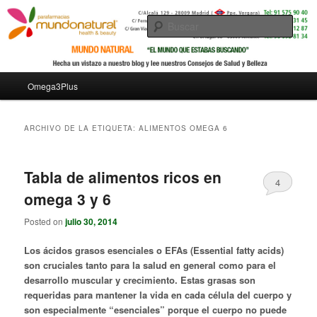
Busc
Menú principal
Omega3Plus
Ir al contenido principal
Ir al contenido secundario
ARCHIVO DE LA ETIQUETA:
ALIMENTOS OMEGA 6
Tabla de alimentos ricos en
4
omega 3 y 6
Posted on
julio 30, 2014
Los ácidos grasos esenciales o EFAs (Essential fatty acids)
son cruciales tanto para la salud en general como para el
desarrollo muscular y crecimiento. Estas grasas son
requeridas para mantener la vida en cada célula del cuerpo y
son especialmente “esenciales” porque el cuerpo no puede