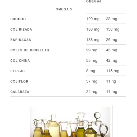
OMEGA6
OMEGA 3
129 mg
38 mg
BROCOLI
180 mg
138 mg
COL RIZADA
138 mg
26 mg
ESPINACAS
99 mg
45 mg
COLES DE BRUSELAS
55 mg
42 mg
COL CHINA
8 mg
115 mg
PEREJIL
37 mg
11 ng
COLIFLOR
24 mg
14 mg
CALABAZA