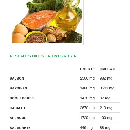
PESCADOS RICOS EN OMEGA 3 Y 6
OMEGA 3
OMEGA 6
2506 mg
982 mg
SALMÓN
1480 mg
3544 mg
SARDINAS
1478 mg
97 mg
BOQUERONES
2670 mg
219 mg
CABALLA
1729 mg
130 mg
ARENQUE
449 mg
88 mg
SALMONETE