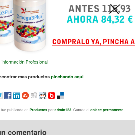
 información Profesional
ncontrar mas productos
pinchando aqui
a fue publicada en
Productos
por
admin123
. Guarda el
enlace permanente
.
un comentario