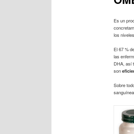
Es un pro
concretame
los niveles
El 67 % de
las enfer
DHA, así 
son
efici
Sobre tod
sanguínea