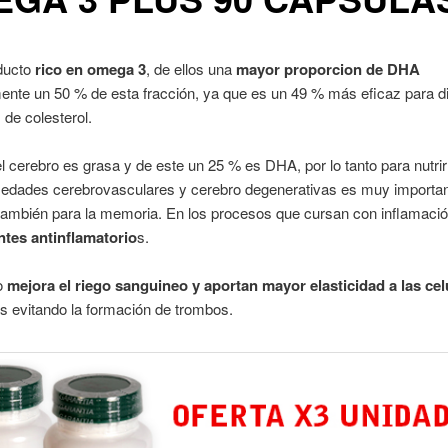
ducto
rico en omega 3
, de ellos una
mayor proporcion de DHA
nte un 50 % de esta fracción, ya que es un 49 % más eficaz para d
 de colesterol.
l cerebro es grasa y de este un 25 % es DHA, por lo tanto para nutrir 
medades cerebrovasculares y cerebro degenerativas es muy importan
también para la memoria. En los procesos que cursan con inflamaci
entes antinflamatorio
s.
o
mejora el riego sanguineo y aportan mayor elasticidad a las cel
s evitando la formación de trombos.