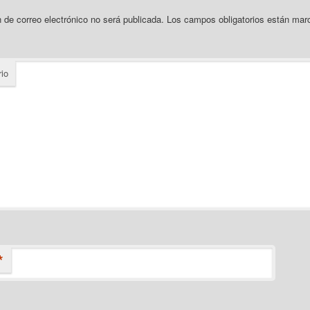
n de correo electrónico no será publicada.
Los campos obligatorios están ma
io
*