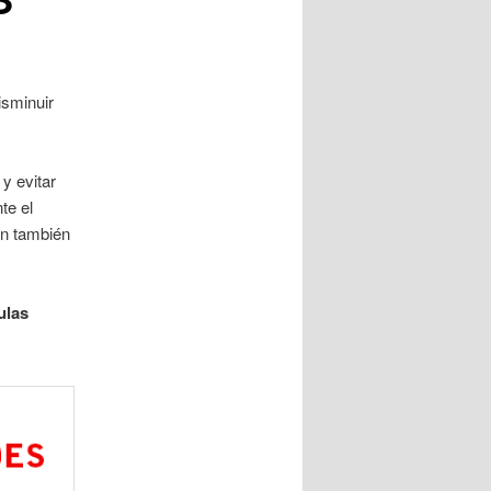
isminuir
y evitar
te el
ón también
ulas