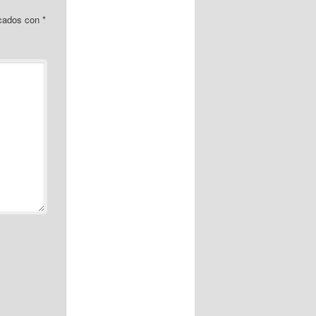
rcados con
*