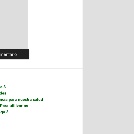
a 3
ades
ncia para nuestra salud
ara utilizarlos
ega 3