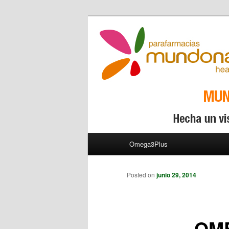
Menú principal
Omega3Plus
Ir al contenido principal
Posted on
junio 29, 2014
OME